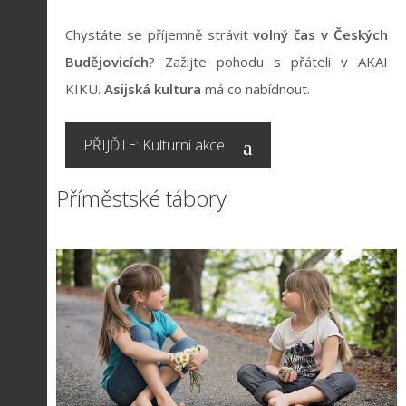
Chystáte se příjemně strávit
volný čas v Českých
Budějovicích
? Zažijte pohodu s přáteli v AKAI
KIKU.
Asijská kultura
má co nabídnout.
PŘIJĎTE: Kulturní akce
Příměstské tábory