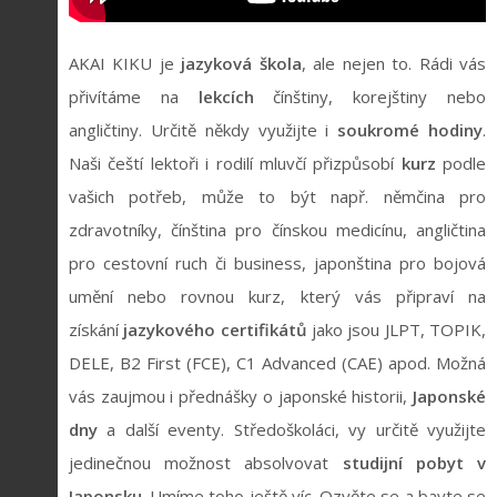
AKAI KIKU je
jazyková škola
, ale nejen to. Rádi vás
přivítáme na
lekcích
čínštiny, korejštiny nebo
angličtiny. Určitě někdy využijte i
soukromé hodiny
.
Naši čeští lektoři i rodilí mluvčí přizpůsobí
kurz
podle
vašich potřeb, může to být např. němčina pro
zdravotníky, čínština pro čínskou medicínu, angličtina
pro cestovní ruch či business, japonština pro bojová
umění nebo rovnou kurz, který vás připraví na
získání
jazykového certifikátů
jako jsou JLPT, TOPIK,
DELE, B2 First (FCE), C1 Advanced (CAE) apod. Možná
vás zaujmou i přednášky o japonské historii,
Japonské
dny
a další eventy. Středoškoláci, vy určitě využijte
jedinečnou možnost absolvovat
studijní pobyt v
Japonsku
. Umíme toho ještě víc. Ozvěte se a bavte se